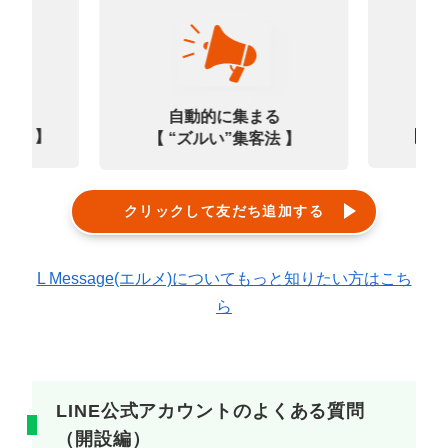
なる
診
自動的に集まる
0選 】
【㊙
【 “ズルい”集客法 】
クリックして友だち追加する
L Message(エルメ)についてもっと知りたい方はこち
ら
LINE公式アカウントのよくある質問
（開設編）