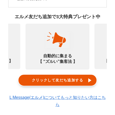
エルメ友だち追加で3大特典プレゼント中
なる
診
自動的に集まる
0選 】
【㊙
【 “ズルい”集客法 】
クリックして友だち追加する
L Message(エルメ)についてもっと知りたい方はこち
ら