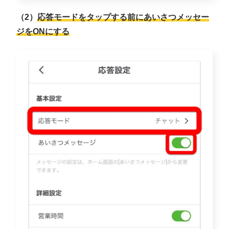
（2）
応答モードをタップする前にあいさつメッセー
ジをONに
する