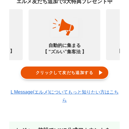
エルメ友だち追加で3大特典プレゼント中
なる
診
自動的に集まる
0選 】
【㊙
【 “ズルい”集客法 】
クリックして友だち追加する
L Message(エルメ)についてもっと知りたい方はこち
ら