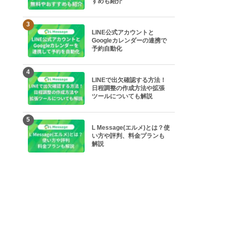
すめも紹介
3
LINE公式アカウントと
Googleカレンダーの連携で
予約自動化
4
LINEで出欠確認する方法！
日程調整の作成方法や拡張
ツールについても解説
5
L Message(エルメ)とは？使
い方や評判、料金プランも
解説