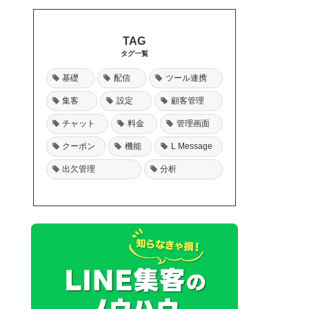
タグ一覧
基礎
配信
ツール連携
集客
設定
顧客管理
チャット
料金
管理画面
クーポン
機能
L Message
出欠管理
分析