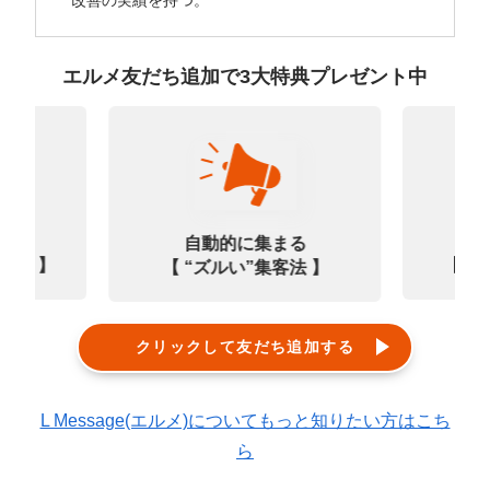
エルメ友だち追加で3大特典プレゼント中
なる
診
自動的に集まる
0選 】
【㊙
【 “ズルい”集客法 】
クリックして友だち追加する
L Message(エルメ)についてもっと知りたい方はこち
ら