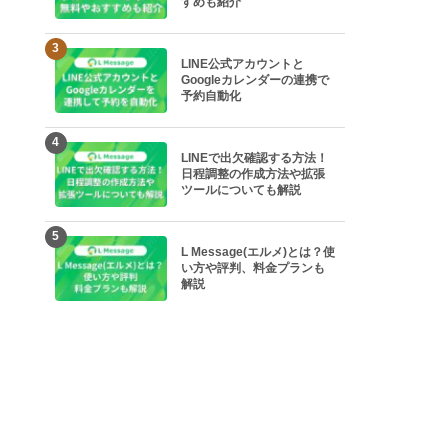
すめも紹介
3
LINE公式アカウントと
Googleカレンダーの連携で
予約自動化
4
LINEで出欠確認する方法！
日程調整の作成方法や拡張
ツールについても解説
5
L Message(エルメ)とは？使
い方や評判、料金プランも
解説