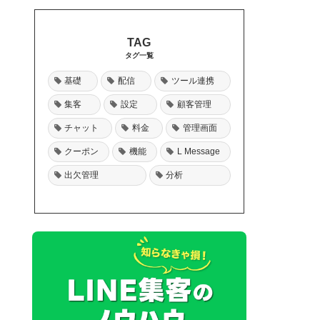
タグ一覧
基礎
配信
ツール連携
集客
設定
顧客管理
チャット
料金
管理画面
クーポン
機能
L Message
出欠管理
分析