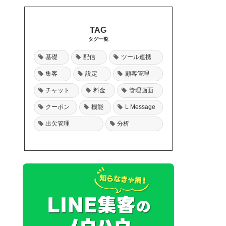
タグ一覧
基礎
配信
ツール連携
集客
設定
顧客管理
チャット
料金
管理画面
クーポン
機能
L Message
出欠管理
分析