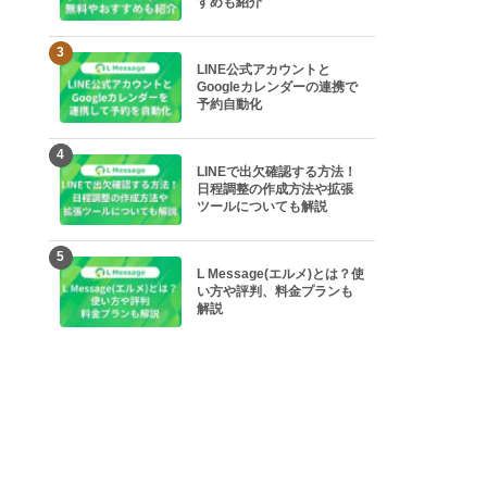
すめも紹介
3
LINE公式アカウントと
Googleカレンダーの連携で
予約自動化
4
LINEで出欠確認する方法！
日程調整の作成方法や拡張
ツールについても解説
5
L Message(エルメ)とは？使
い方や評判、料金プランも
解説