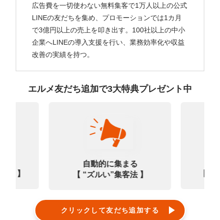
広告費を一切使わない無料集客で1万人以上の公式
LINEの友だちを集め、プロモーションでは1カ月
で3億円以上の売上を叩き出す。100社以上の中小
企業へLINEの導入支援を行い、業務効率化や収益
改善の実績を持つ。
エルメ友だち追加で3大特典プレゼント中
なる
診
自動的に集まる
0選 】
【㊙
【 “ズルい”集客法 】
クリックして友だち追加する