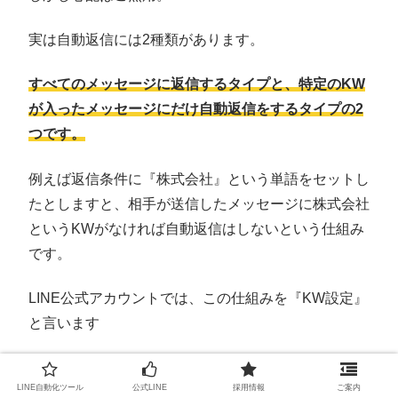
実は自動返信には2種類があります。
すべてのメッセージに返信するタイプと、特定のKW
が入ったメッセージにだけ自動返信をするタイプ
の2
つ
です。
例えば返信条件に『株式会社』という単語をセットし
たとしますと、相手が送信したメッセージに株式会社
というKWがなければ自動返信はしないという仕組み
です。
LINE公式アカウントでは、この仕組みを『KW設定』
と言います
もしもすべてのメッセージに自動返信をしてしまい、
LINE自動化ツール
公式LINE
採用情報
ご案内
逆に手間が増えているのであればKW設定をしましょ