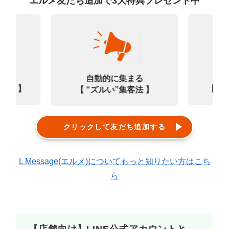
エルメ友だち追加で3大特典プレゼント中
なる
診
自動的に集まる
0選 】
【㊙
【 “ズルい”集客法 】
クリックして友だち追加する
L Message(エルメ)についてもっと知りたい方はこち
ら
【店舗向け】LINE公式アカウントと