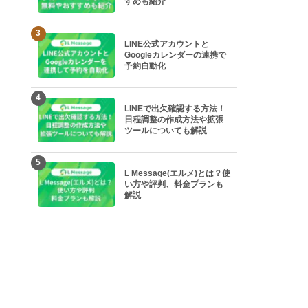
すめも紹介
3
LINE公式アカウントと
Googleカレンダーの連携で
予約自動化
4
LINEで出欠確認する方法！
日程調整の作成方法や拡張
ツールについても解説
5
L Message(エルメ)とは？使
い方や評判、料金プランも
解説