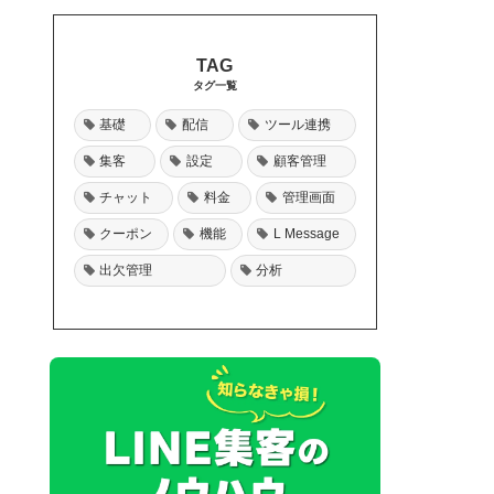
タグ一覧
基礎
配信
ツール連携
集客
設定
顧客管理
チャット
料金
管理画面
クーポン
機能
L Message
出欠管理
分析