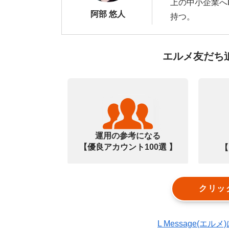
上の中小企業へ
阿部 悠人
持つ。
エルメ友だち
運用の参考になる
【優良アカウント100選 】
【
クリッ
L Message(