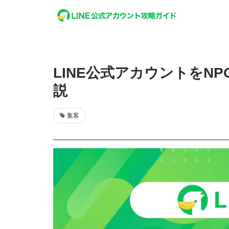
LINE公式アカウントをN
説
集客