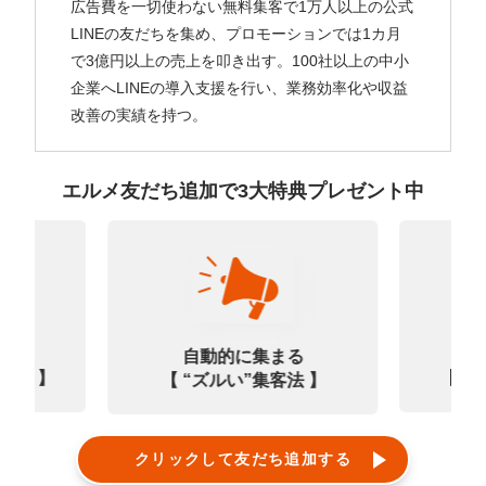
広告費を一切使わない無料集客で1万人以上の公式
LINEの友だちを集め、プロモーションでは1カ月
で3億円以上の売上を叩き出す。100社以上の中小
企業へLINEの導入支援を行い、業務効率化や収益
改善の実績を持つ。
エルメ友だち追加で3大特典プレゼント中
なる
診
自動的に集まる
0選 】
【㊙
【 “ズルい”集客法 】
クリックして友だち追加する