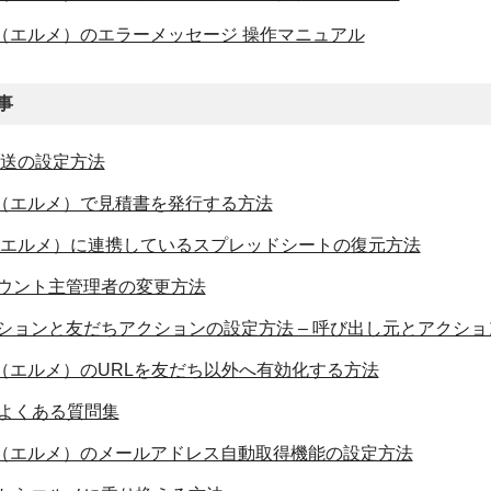
age（エルメ）のエラーメッセージ 操作マニュアル
事
k再送の設定方法
age（エルメ）で見積書を発行する方法
sag（エルメ）に連携しているスプレッドシートの復元方法
ウント主管理者の変更方法
ションと友だちアクションの設定方法 – 呼び出し元とアクショ
age（エルメ）のURLを友だち以外へ有効化する方法
ge よくある質問集
age（エルメ）のメールアドレス自動取得機能の設定方法