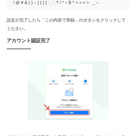
! @ # & ( ) – [ { } ] : ; ‘, ? / * ~ $ ^ + = < > . _ –
設定が完了したら「この内容で登録」のボタンをクリックして
ください。
アカウント認証完了