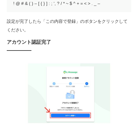
! @ # & ( ) – [ { } ] : ; ‘, ? / * ~ $ ^ + = < > . _ –
設定が完了したら「この内容で登録」のボタンをクリックして
ください。
アカウント認証完了