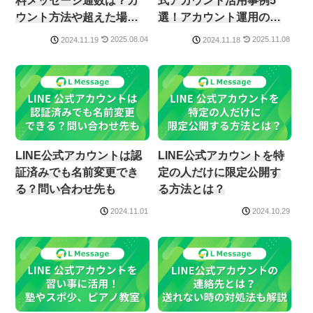
料メッセージ通数は？カ
式アカウント活用事例5
ウント方法や超えた場合
選！アカウント運用のメ
についても解説
リット・デメリットも解
2025.08.04
2025.11.08
2024.11.19
2024.11.18
説
LINE公式アカウントは認
LINE公式アカウントを特
証済みでも名前変更でき
定の人だけに限定公開す
る？問い合わせ先も
る方法とは？
2024.11.01
2024.10.29