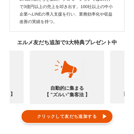
で3億円以上の売上を叩き出す。100社以上の中小
企業へLINEの導入支援を行い、業務効率化や収益
改善の実績を持つ。
エルメ友だち追加で3大特典プレゼント中
なる
診
自動的に集まる
0選 】
【㊙
【 “ズルい”集客法 】
クリックして友だち追加する