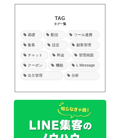
タグ一覧
基礎
配信
ツール連携
集客
設定
顧客管理
チャット
料金
管理画面
クーポン
機能
L Message
出欠管理
分析