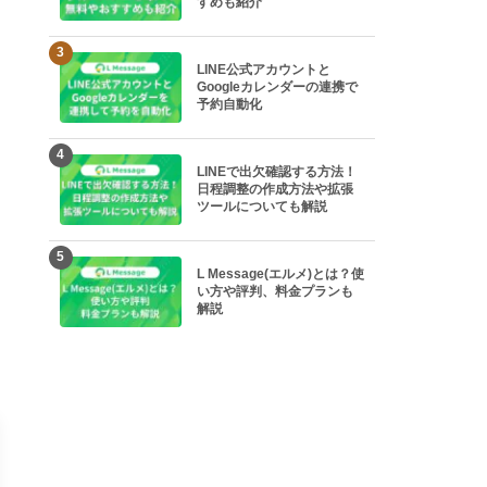
すめも紹介
3
LINE公式アカウントと
Googleカレンダーの連携で
予約自動化
4
LINEで出欠確認する方法！
日程調整の作成方法や拡張
ツールについても解説
5
L Message(エルメ)とは？使
い方や評判、料金プランも
解説