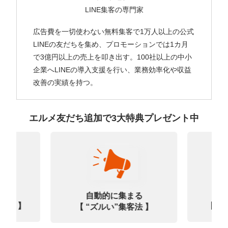
LINE集客の専門家
広告費を一切使わない無料集客で1万人以上の公式
LINEの友だちを集め、プロモーションでは1カ月
で3億円以上の売上を叩き出す。100社以上の中小
企業へLINEの導入支援を行い、業務効率化や収益
改善の実績を持つ。
エルメ友だち追加で3大特典プレゼント中
なる
診
自動的に集まる
0選 】
【㊙
【 “ズルい”集客法 】