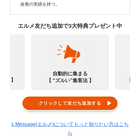
改善の実績を持つ。
エルメ友だち追加で3大特典プレゼント中
なる
診
自動的に集まる
0選 】
【㊙
【 “ズルい”集客法 】
クリックして友だち追加する
L Message(エルメ)についてもっと知りたい方はこち
ら