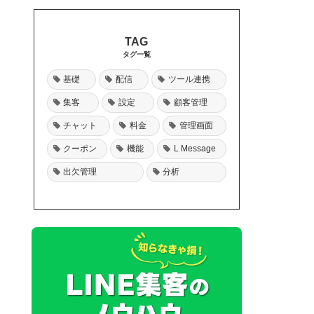
タグ一覧
基礎
配信
ツール連携
集客
設定
顧客管理
チャット
料金
管理画面
クーポン
機能
L Message
出欠管理
分析