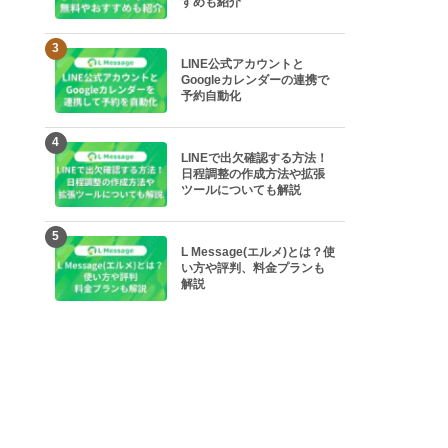
すめも紹介
3
LINE公式アカウントと
Googleカレンダーの連携で
予約自動化
4
LINEで出欠確認する方法！
日程調整の作成方法や拡張
ツールについても解説
5
L Message(エルメ)とは？使
い方や評判、料金プランも
解説