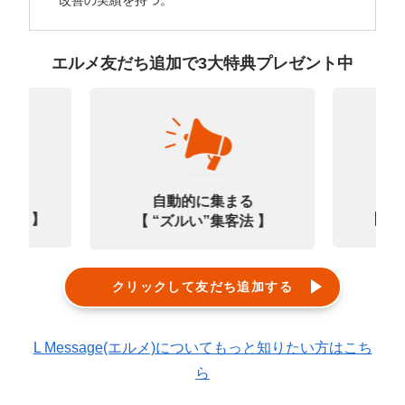
エルメ友だち追加で3大特典プレゼント中
なる
診
自動的に集まる
0選 】
【㊙
【 “ズルい”集客法 】
クリックして友だち追加する
L Message(エルメ)についてもっと知りたい方はこち
ら