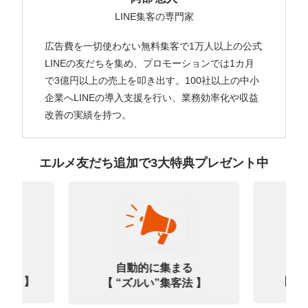
LINE集客の専門家
広告費を一切使わない無料集客で1万人以上の公式
LINEの友だちを集め、プロモーションでは1カ月
で3億円以上の売上を叩き出す。100社以上の中小
企業へLINEの導入支援を行い、業務効率化や収益
改善の実績を持つ。
エルメ友だち追加で3大特典プレゼント中
なる
診
自動的に集まる
0選 】
【㊙
【 “ズルい”集客法 】