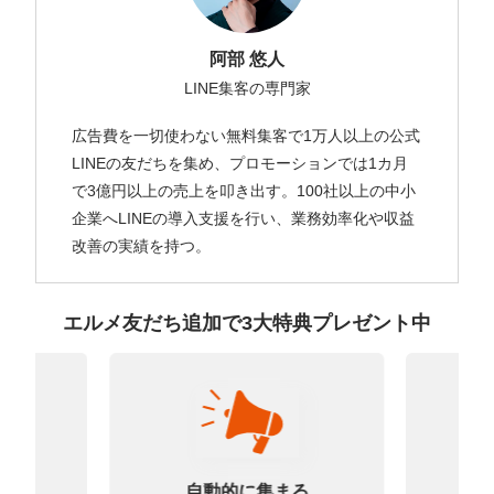
阿部 悠人
LINE集客の専門家
広告費を一切使わない無料集客で1万人以上の公式
LINEの友だちを集め、プロモーションでは1カ月
で3億円以上の売上を叩き出す。100社以上の中小
企業へLINEの導入支援を行い、業務効率化や収益
改善の実績を持つ。
エルメ友だち追加で3大特典プレゼント中
なる
診
自動的に集まる