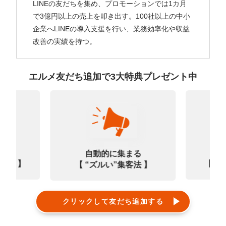
LINEの友だちを集め、プロモーションでは1カ月
で3億円以上の売上を叩き出す。100社以上の中小
企業へLINEの導入支援を行い、業務効率化や収益
改善の実績を持つ。
エルメ友だち追加で3大特典プレゼント中
なる
診
自動的に集まる
0選 】
【㊙
【 “ズルい”集客法 】
クリックして友だち追加する