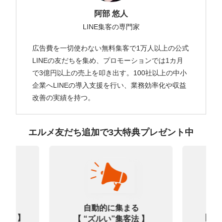
阿部 悠人
LINE集客の専門家
広告費を一切使わない無料集客で1万人以上の公式
LINEの友だちを集め、プロモーションでは1カ月
で3億円以上の売上を叩き出す。100社以上の中小
企業へLINEの導入支援を行い、業務効率化や収益
改善の実績を持つ。
エルメ友だち追加で3大特典プレゼント中
なる
診
自動的に集まる
0選 】
【㊙
【 “ズルい”集客法 】