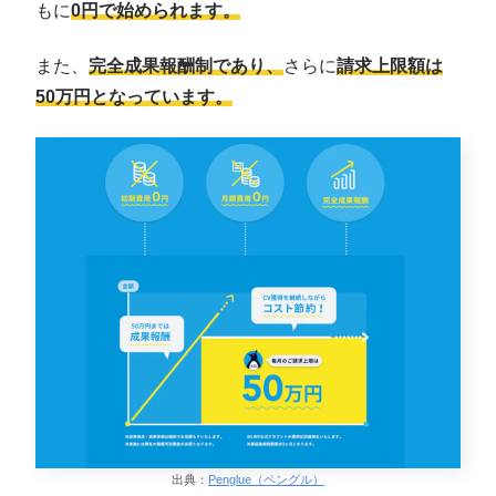
もに
0円で始められます。
また、
完全成果報酬制であり、
さらに
請求上限額は
50万円となっています。
出典：
Penglue（ペングル）