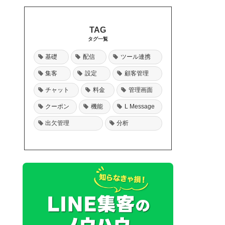
タグ一覧
基礎
配信
ツール連携
集客
設定
顧客管理
チャット
料金
管理画面
クーポン
機能
L Message
出欠管理
分析