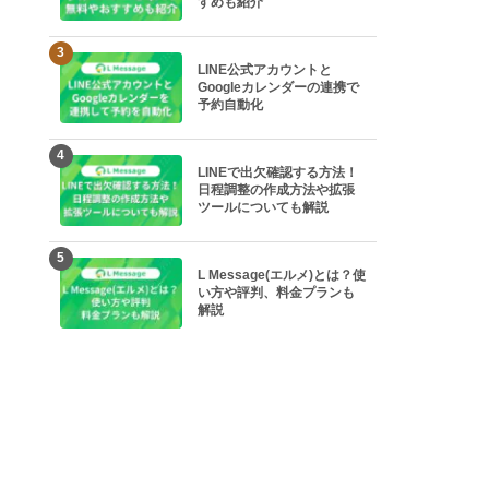
すめも紹介
3
LINE公式アカウントと
Googleカレンダーの連携で
予約自動化
4
LINEで出欠確認する方法！
日程調整の作成方法や拡張
ツールについても解説
5
L Message(エルメ)とは？使
い方や評判、料金プランも
解説