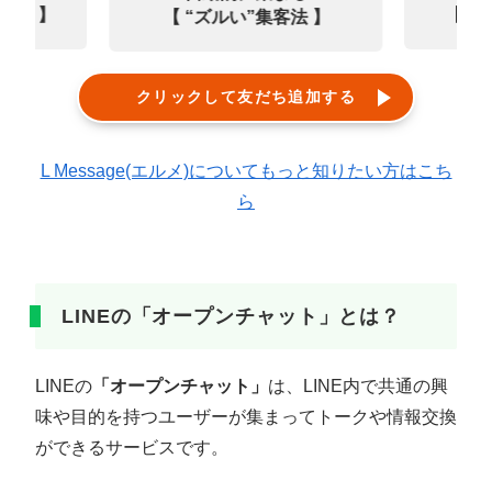
0選 】
【㊙
【 “ズルい”集客法 】
クリックして友だち追加する
L Message(エルメ)についてもっと知りたい方はこち
ら
LINEの「オープンチャット」とは？
LINEの
「オープンチャット」
は、LINE内で共通の興
味や目的を持つユーザーが集まってトークや情報交換
ができるサービスです。