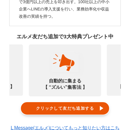
で3億円以上の売上を叩き出す。100社以上の中小
企業へLINEの導入支援を行い、業務効率化や収益
改善の実績を持つ。
エルメ友だち追加で3大特典プレゼント中
なる
診
自動的に集まる
0選 】
【㊙
【 “ズルい”集客法 】
クリックして友だち追加する
L Message(エルメ)についてもっと知りたい方はこち