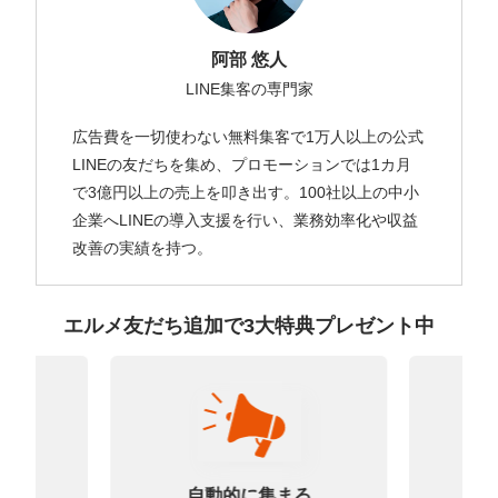
阿部 悠人
LINE集客の専門家
広告費を一切使わない無料集客で1万人以上の公式
LINEの友だちを集め、プロモーションでは1カ月
で3億円以上の売上を叩き出す。100社以上の中小
企業へLINEの導入支援を行い、業務効率化や収益
改善の実績を持つ。
エルメ友だち追加で3大特典プレゼント中
なる
診
自動的に集まる