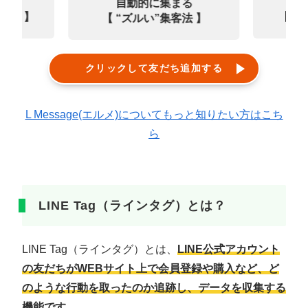
なる
診
自動的に集まる
0選 】
【㊙
【 “ズルい”集客法 】
クリックして友だち追加する
L Message(エルメ)についてもっと知りたい方はこち
ら
LINE Tag（ラインタグ）とは？
LINE Tag（ラインタグ）とは、
LINE公式アカウント
の友だちがWEBサイト上で会員登録や購入など、ど
のような行動を取ったのか追跡し、データを収集する
機能です。