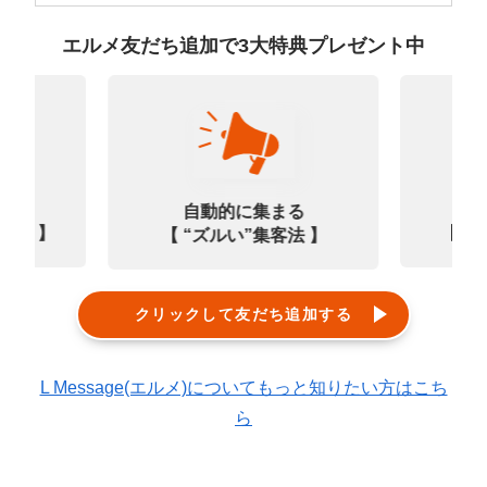
エルメ友だち追加で3大特典プレゼント中
なる
診
自動的に集まる
0選 】
【㊙
【 “ズルい”集客法 】
クリックして友だち追加する
L Message(エルメ)についてもっと知りたい方はこち
ら