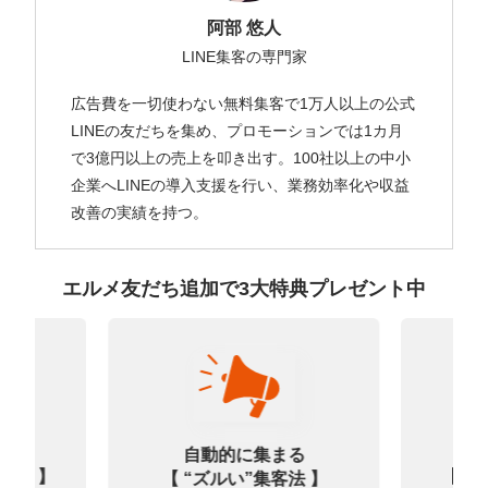
阿部 悠人
LINE集客の専門家
広告費を一切使わない無料集客で1万人以上の公式
LINEの友だちを集め、プロモーションでは1カ月
で3億円以上の売上を叩き出す。100社以上の中小
企業へLINEの導入支援を行い、業務効率化や収益
改善の実績を持つ。
エルメ友だち追加で3大特典プレゼント中
なる
診
自動的に集まる
0選 】
【㊙
【 “ズルい”集客法 】