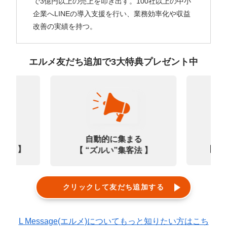
で3億円以上の売上を叩き出す。100社以上の中小
企業へLINEの導入支援を行い、業務効率化や収益
改善の実績を持つ。
エルメ友だち追加で3大特典プレゼント中
なる
診
自動的に集まる
0選 】
【㊙
【 “ズルい”集客法 】
クリックして友だち追加する
L Message(エルメ)についてもっと知りたい方はこち