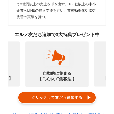
で3億円以上の売上を叩き出す。100社以上の中小
企業へLINEの導入支援を行い、業務効率化や収益
改善の実績を持つ。
エルメ友だち追加で3大特典プレゼント中
なる
診
自動的に集まる
0選 】
【㊙
【 “ズルい”集客法 】
クリックして友だち追加する