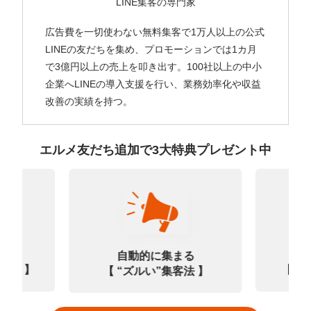
LINE集客の専門家
広告費を一切使わない無料集客で1万人以上の公式
LINEの友だちを集め、プロモーションでは1カ月
で3億円以上の売上を叩き出す。100社以上の中小
企業へLINEの導入支援を行い、業務効率化や収益
改善の実績を持つ。
エルメ友だち追加で3大特典プレゼント中
なる
診
自動的に集まる
0選 】
【㊙
【 “ズルい”集客法 】