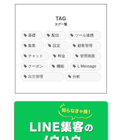
タグ一覧
基礎
配信
ツール連携
集客
設定
顧客管理
チャット
料金
管理画面
クーポン
機能
L Message
出欠管理
分析