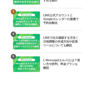
すめも紹介
3
LINE公式アカウントと
Googleカレンダーの連携で
予約自動化
4
LINEで出欠確認する方法！
日程調整の作成方法や拡張
ツールについても解説
5
L Message(エルメ)とは？使
い方や評判、料金プランも
解説