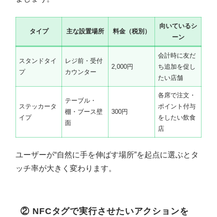
向いているシ
タイプ
主な設置場所
料金（税別）
ーン
会計時に友だ
スタンドタイ
レジ前・受付
2,000円
ち追加を促し
プ
カウンター
たい店舗
各席で注文・
テーブル・
ステッカータ
ポイント付与
棚・ブース壁
300円
イプ
をしたい飲食
面
店
ユーザーが“自然に手を伸ばす場所”を起点に選ぶとタ
ッチ率が大きく変わります。
② NFCタグで実行させたいアクションを