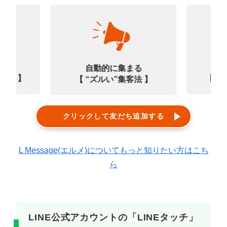
なる
診
自動的に集まる
0選 】
【㊙
【 “ズルい”集客法 】
クリックして友だち追加する
L Message(エルメ)についてもっと知りたい方はこち
ら
LINE公式アカウントの「LINEタッチ」