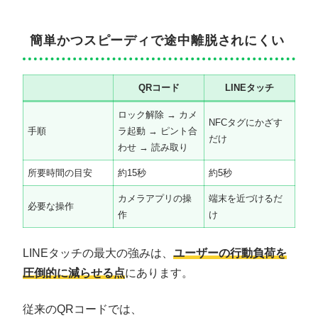
簡単かつスピーディで途中離脱されにくい
QRコード
LINEタッチ
ロック解除 → カメ
NFCタグにかざす
手順
ラ起動 → ピント合
だけ
わせ → 読み取り
所要時間の目安
約15秒
約5秒
カメラアプリの操
端末を近づけるだ
必要な操作
作
け
LINEタッチの最大の強みは、
ユーザーの行動負荷を
圧倒的に減らせる点
にあります。
従来のQRコードでは、