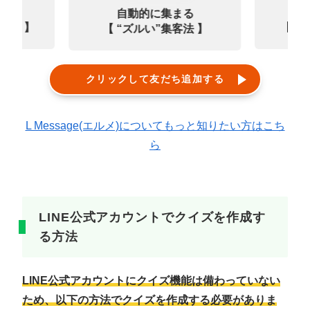
なる
診
自動的に集まる
0選 】
【㊙
【 “ズルい”集客法 】
クリックして友だち追加する
L Message(エルメ)についてもっと知りたい方はこち
ら
LINE公式アカウントでクイズを作成す
る方法
LINE公式アカウントにクイズ機能は備わっていない
ため、以下の方法でクイズを作成する必要がありま