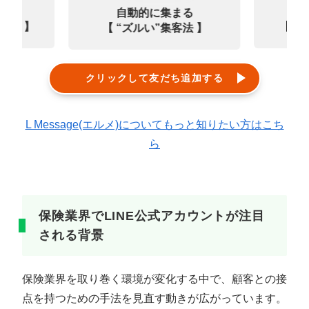
なる
診
自動的に集まる
0選 】
【㊙
【 “ズルい”集客法 】
クリックして友だち追加する
L Message(エルメ)についてもっと知りたい方はこち
ら
保険業界でLINE公式アカウントが注目
される背景
保険業界を取り巻く環境が変化する中で、顧客との接
点を持つための手法を見直す動きが広がっています。