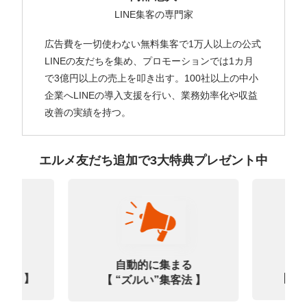
LINE集客の専門家
広告費を一切使わない無料集客で1万人以上の公式
LINEの友だちを集め、プロモーションでは1カ月
で3億円以上の売上を叩き出す。100社以上の中小
企業へLINEの導入支援を行い、業務効率化や収益
改善の実績を持つ。
エルメ友だち追加で3大特典プレゼント中
なる
診
自動的に集まる
0選 】
【㊙
【 “ズルい”集客法 】