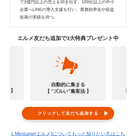
で3億円以上の売上を叩き出す。100社以上の中小
企業へLINEの導入支援を行い、業務効率化や収益
改善の実績を持つ。
エルメ友だち追加で3大特典プレゼント中
なる
診
自動的に集まる
0選 】
【㊙
【 “ズルい”集客法 】
クリックして友だち追加する
L Message(エルメ)についてもっと知りたい方はこち