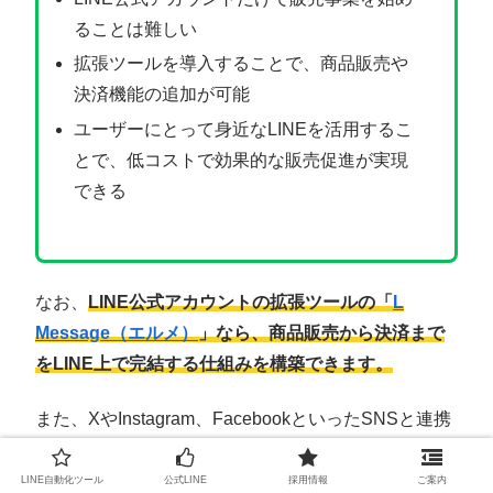
ることは難しい
拡張ツールを導入することで、商品販売や
決済機能の追加が可能
ユーザーにとって身近なLINEを活用するこ
とで、低コストで効果的な販売促進が実現
できる
なお、
LINE公式アカウントの拡張ツールの「
L
Message（エルメ）
」なら、商品販売から決済まで
をLINE上で完結する仕組みを構築できます。
また、XやInstagram、FacebookといったSNSと連携
することで、流入経路の分析や、友だち追加経路に応
じたメッセージ配信も可能です。
LINE自動化ツール
公式LINE
採用情報
ご案内