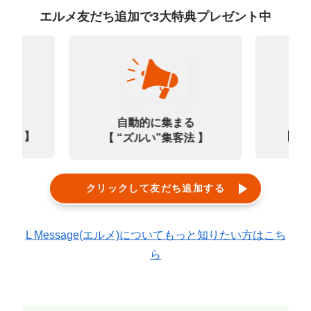
エルメ友だち追加で3大特典プレゼント中
なる
診
自動的に集まる
0選 】
【㊙
【 “ズルい”集客法 】
クリックして友だち追加する
L Message(エルメ)についてもっと知りたい方はこち
ら