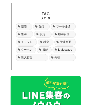
タグ一覧
基礎
配信
ツール連携
集客
設定
顧客管理
チャット
料金
管理画面
クーポン
機能
L Message
出欠管理
分析