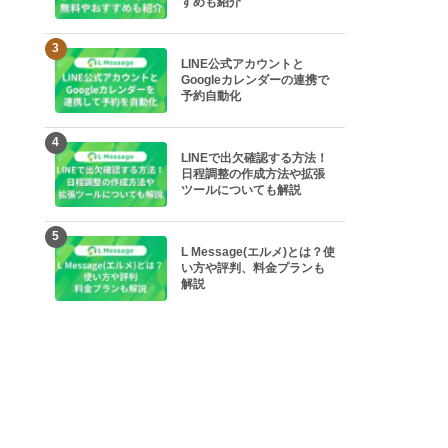
すめも紹介
3
LINE公式アカウントと
Googleカレンダーの連携で
予約自動化
4
LINEで出欠確認する方法！
日程調整の作成方法や拡張
ツールについても解説
5
L Message(エルメ)とは？使
い方や評判、料金プランも
解説