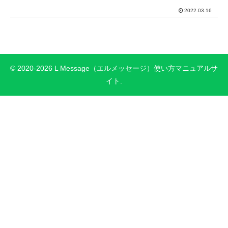
2022.03.16
© 2020-2026 L Message（エルメッセージ）使い方マニュアルサ
イト.