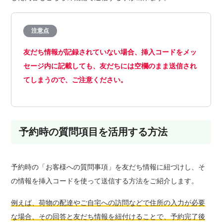
注意点
友だち情報が記録されていない場合、挿入コードをメッ
セージ内に記載しても、友だちには空欄のまま送信され
てしまうので、ご注意ください。
予約時の質問項目を活用する方法
予約時の「お客様への質問事項」を友だち情報に紐づけし、そ
の情報を挿入コードを使って送信する方法をご紹介します。
例えば、荷物の配達やご自宅への訪問などで住所の入力が必要
な場合、その回答と友だち情報を紐付けることで、予約完了後