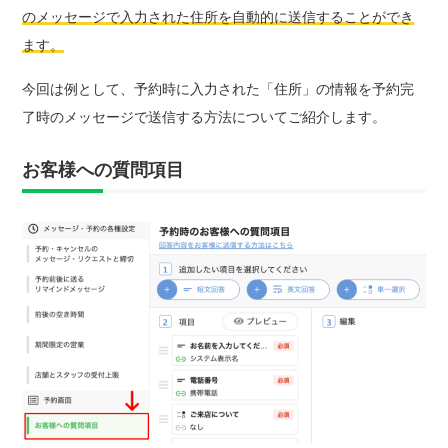
のメッセージで入力された住所を自動的に送信することができ
ます。
今回は例として、予約時に入力された「住所」の情報を予約完
了時のメッセージで送信する方法についてご紹介します。
お客様への質問項目