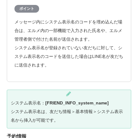
ポイント
メッセージ内にシステム表示名のコードを埋め込んだ場
合は、エルメ内の一部機能で入力された氏名や、エルメ
管理者側で付けた名前が送信されます。
システム表示名が登録されていない友だちに対して、シ
ステム表示名のコードを送信した場合はLINE名が友だち
に送信されます。
システム表示名：
[FRIEND_INFO_system_name]
システム表示名は、友だち情報＞基本情報＞システム表示
名から挿入が可能です。
予約情報