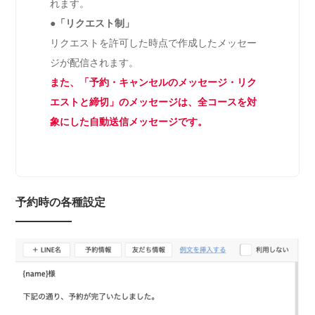
れます。
●「リクエスト制」
リクエストを許可した時点で作成したメッセー
ジが配信されます。
また、「予約・キャンセルのメッセージ・リク
エストと締切」のメッセージは、全コースを対
象にした自動送信メッセージです。
予約時の各種設定