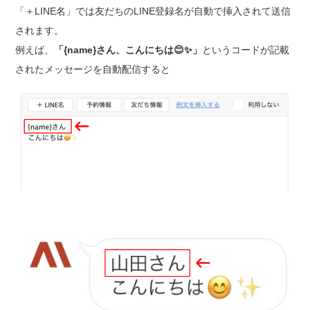
「＋LINE名」では友だちのLINE登録名が自動で挿入されて送信
されます。
例えば、
「{name}さん、こんにちは😊✨」
というコードが記載
されたメッセージを自動配信すると