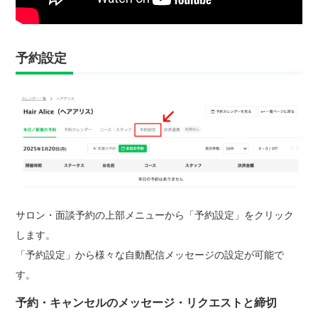
予約設定
サロン・面談予約の上部メニューから「予約設定」をクリック
します。
「予約設定」から様々な自動配信メッセージの設定が可能で
す。
予約・キャンセルのメッセージ・リクエストと締切