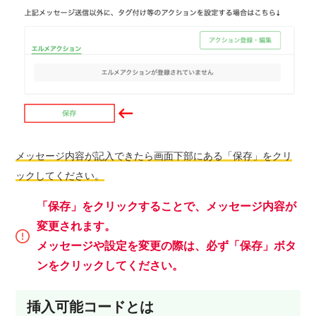
メッセージ内容が記入できたら画面下部にある「保存」をクリ
ックしてください。
「保存」をクリックすることで、メッセージ内容が
変更されます。
メッセージや設定を変更の際は、必ず「保存」ボタ
ンをクリックしてください。
挿入可能コードとは