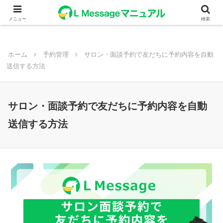
メニュー
検索
ホーム
予約管理
サロン・面談予約で友だちに予約内容を自動
送信する方法
サロン・面談予約で友だちに予約内容を自動
送信する方法