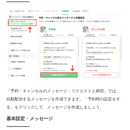
「予約・キャンセルのメッセージ・リクエストと締切」では、
自動配信するメッセージを作成できます。「予約時の設定をす
る」をクリックして、メッセージを作成しましょう。
基本設定・メッセージ