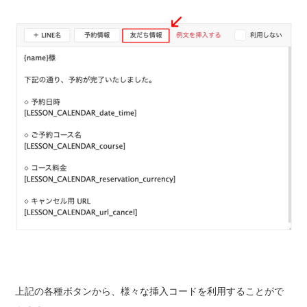
上記の各種ボタンから、様々な挿入コードを利用することがで