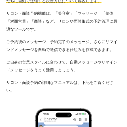
だちに自動で送信する設定方法について解説します。
サロン・面談予約機能は、「美容室」「マッサージ」「整体」
「対面営業」「商談」など、サロンや面談形式の予約管理に最
適なツールです。
ご予約後のメッセージ、予約完了のメッセージ、さらにリマイ
ンドメッセージを自動で送信できる仕組みを作成できます。
ご自身の営業スタイルに合わせて、自動メッセージやリマイン
ドメッセージをうまく活用しましょう。
サロン・面談予約の詳細なマニュアルは、下記をご覧くださ
い。