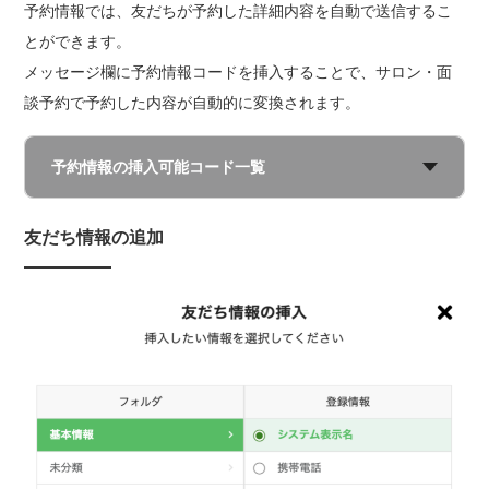
予約情報では、友だちが予約した詳細内容を自動で送信するこ
とができます。
メッセージ欄に予約情報コードを挿入することで、サロン・面
談予約で予約した内容が自動的に変換されます。
予約情報の挿入可能コード一覧
友だち情報の追加