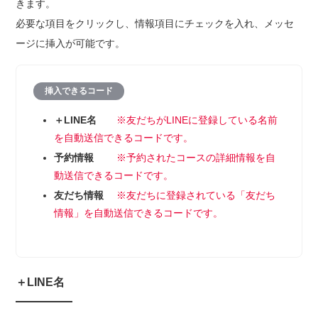
きます。
必要な項目をクリックし、情報項目にチェックを入れ、メッセ
ージに挿入が可能です。
挿入できるコード
＋LINE名
※友だちがLINEに登録している名前
を自動送信できるコードです。
予約情報
※予約されたコースの詳細情報を自
動送信できるコードです。
友だち情報
※友だちに登録されている「友だち
情報」を自動送信できるコードです。
＋LINE名