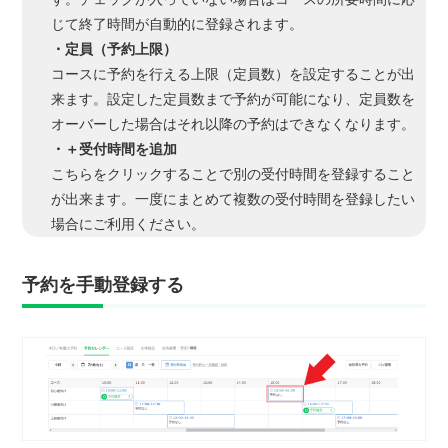
じて終了時間が自動的に登録されます。
・定員（予約上限）
コースに予約を行える上限（定員数）を設定することが出
来ます。設定した定員数まで予約が可能になり、定員数を
オーバーした場合はそれ以降の予約はできなくなります。
・＋受付時間を追加
こちらをクリックすることで別の受付時間を登録すること
が出来ます。一度にまとめて複数の受付時間を登録したい
場合にご利用ください。
予約を手動登録する