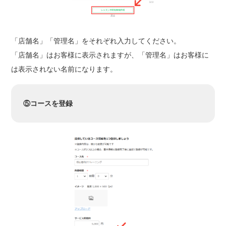
「店舗名」「管理名」をそれぞれ入力してください。
「店舗名」はお客様に表示されますが、「管理名」はお客様に
は表示されない名前になります。
⑤コースを登録