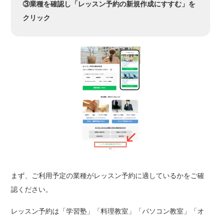
③業種を確認し「レッスン予約
の
新規作成にすすむ」を
クリック
まず、ご利用予定の業種がレッスン予約に適しているかをご確
認ください。
レッスン予約は「学習塾」「料理教室」「パソコン教室」「オ