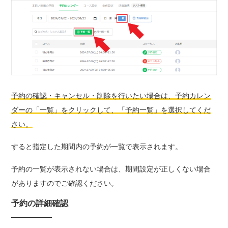
予約の確認・キャンセル・削除を行いたい場合は、予約カレン
ダーの「一覧」をクリックして、「予約一覧」を選択してくだ
さい。
すると指定した期間内の予約が一覧で表示されます。
予約の一覧が表示されない場合は、期間設定が正しくない場合
がありますのでご確認ください。
予約の詳細確認