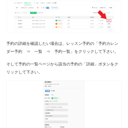
予約の詳細を確認したい場合は、レッスン予約の「予約カレン
ダー予約 ⇒ 一覧 ⇒ 予約一覧」をクリックして下さい。
そして予約の一覧ページから該当の予約の「詳細」ボタンをク
リックして下さい。