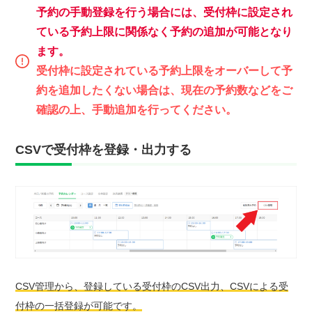
予約の手動登録を行う場合には、受付枠に設定され
ている予約上限に関係なく予約の追加が可能となり
ます。
受付枠に設定されている予約上限をオーバーして予
約を追加したくない場合は、現在の予約数などをご
確認の上、手動追加を行ってください。
CSVで受付枠を登録・出力する
CSV管理から、登録している受付枠のCSV出力、CSVによる受
付枠の一括登録が可能です。