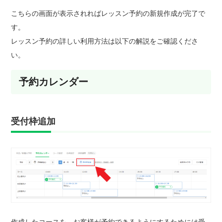
こちらの画面が表示されればレッスン予約の新規作成が完了で
す。
レッスン予約の詳しい利用方法は以下の解説をご確認くださ
い。
予約カレンダー
受付枠追加