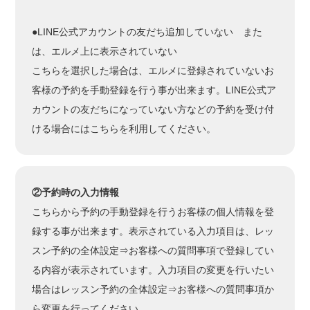
●LINE公式アカウントの友だち追加していない また
は、エルメ上に表示されていない
こちらを選択した場合は、エルメに登録されていないお
客様の予約を手動登録を行う事が出来ます。LINE公式ア
カウントの友だちになっていない方などの予約を受け付
ける場合にはこちらを利用してください。
②予約時の入力情報
こちらから予約の手動登録を行うお客様の個人情報を登
録する事が出来ます。表示されている入力項目は、レッ
スン予約の全体設定⇒お客様への質問事項で登録してい
る内容が表示されています。入力項目の変更を行いたい
場合はレッスン予約の全体設定⇒お客様への質問事項か
ら変更を行ってください。