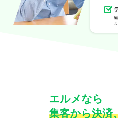
顧
ま
様々なタイプの情報の収
入力された情報ごとにア
友だちごとに異なる情報を追加
電話番号や住所、生年月日など
き、ユーザーごとに情報が保存
入力された情報によってアクシ
可能です。
エルメなら
集客から決済