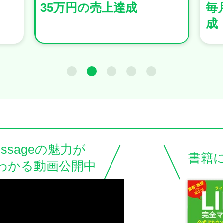
毎月100万円以上の収益達
お
成
円
essageの魅力が
書籍
わかる動画公開中