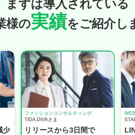
まずは
導⼊されている
実績
業様の
をご紹介し
WEBサービス
不動
STAR株式会社さま
社名
LINE公式アカウントで
運