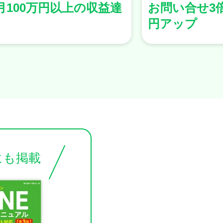
問い合せ3倍、売上1億
売上1,000
アップ
にも掲載