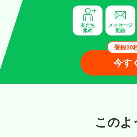
ができます。もちろん、配信日
予約忘れ防止のリマインドメッ
わずLINE上で販売が可能です。
作できる機能の制限も可能なた
例えば、「男性」「女性」など
とも可能です。メッセージの配
誘致メッセージを送信すること
商品購入者だけを絞り込んで、
安全にエルメの運用が可能にな
とにクーポンを自動配信するこ
ニューの変更やタグ付けなどの
Googleカレンダーとの連携
のアクションを稼働させること
友だち
メッセージ
ともできます。
も可能です。
集め
配信
LINE公式ア
テンプレー
イベント予約
機能
登録30
コンバージ
今す
このよ
登録データそのままにア
大人数イベントの予約を
よく利用するメッセージ