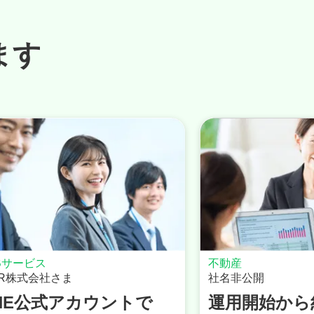
ます
産
オーダースーツ
非公開
株式会社Ravさま
用開始から約2ヶ月で
新規顧客3倍