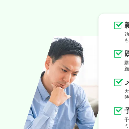
凍結してもエルメの有料
予約時の事前決済に対応
外部ページとLINEのメ
スプレッドシートに回答
ない
特定の行動をしたユーザ
ンプレートの引用送信も
大人数が参加するイベントの予
LINE公式アカウントのアカウ
す。
コンバージョン機能は、HTML
よく利用するテキストや画像を
効
に、新しいLINE公式アカウン
予約前後のリマインドメッセー
も
ジの訪問者を特定し、LINE上
ます。テキスト以外にも、ボタ
とができます。元々登録してい
対応しています。
ことができる機能です。例えば
プやメディア（画像・動画・音
ままでLINE公式アカウントだ
み特定のリッチメニューを表示
可能です。
購
きます。
顧
です。
友だち情報
⼤
時
予
ミ