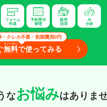
時を指定して予約するこ
セ
セージや予約後の再来店
金の請求ができる機能で
予
め、複数人でも円滑かつ
こ
のタグを作成し、性別ご
例
信だけでなく、リッチメ
で
ができます。
リッチメニュー表示など
一定回数で請求をストッ
時
ります。
1
とができます。
タ
アクションを予約するこ
時
も可能で自動的に予約停止
もできます。
してもご利用いただけま
様
フォーム
予約受付
販売
AI
る
こ
作成
管理
決済
分析
カウント入れ替え
事
ト
秒・クレカ不要・初期費用0円
ョン
フリープラン
ぐ
無料
で使ってみる
お悩み
うな
は
ありま
カウントを入れ替え
管理
を保存