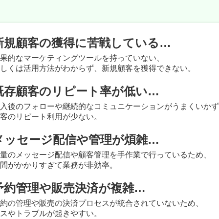
プランが無駄になら
ッセージを連携
をリアルタイム連テ
ーにアクション稼働
できます
約管理ができる機能で
新規顧客の獲得に苦戦している…
ントが停止になった場合
コードを埋め込んだペー
U
保存しておくことができ
友
果的なマーケティングツールを持っていない、
トに接続を切り替えるこ
ジ、予約時の事前決済に
しくは活⽤⽅法がわからず、新規顧客を獲得できない。
でアクションを実行する
U
ン付きのカルーセルタイ
機
たステップやタグはその
、商品購入者に対しての
ま
声）メッセージの保存も
既存顧客のリピート率が低い…
メ
けを入れ替えることがで
するなどの使い方が可能
の
与
⼊後のフォローや継続的なコミュニケーションがうまくいかず
客のリピート利⽤が少ない。
が
メッセージ配信や管理が煩雑…
量のメッセージ配信や顧客管理を⼿作業で⾏っている
ため、
間がかかりすぎて業務が⾮効率。
予約管理や販売決済が複雑…
約の管理や販売の決済プロセスが統合されていないため、
スやトラブルが起きやすい。