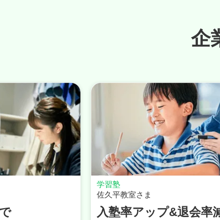
企
ファッションコンサルティング
TIDA.DIVAさま
プ&退会率減少
リリースから3⽇間で