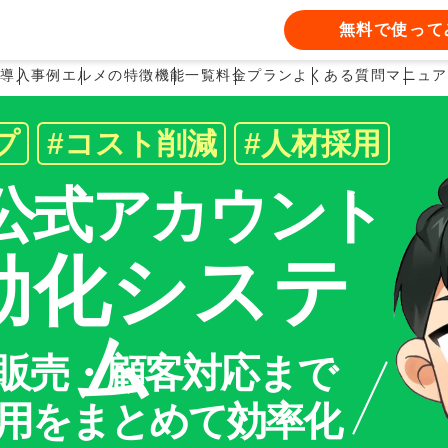
約配信
予約
継続商品
無料で使って
は
導入事例
エルメの特徴
機能一覧
料金プラン
よくある質問
マニュア
プ
#コスト削減
#人材採用
E公式アカウント
動化システ
管理が可能
客を分析
ッセージを配信
載
決済
LINEでサブスク決
ム
事前に防ぐ
析が可能
クションも設定可能
設定が可能
トライアル期間の設
販売・顧客対応まで
能の制限できる
ち合わせの予約管理機能
ヨ
E運用をまとめて効率化
です。性別、年代、興味
友
り込んでメッセージ配信
ス
す。商品は有形・無形問
毎月や2週間に1度など、
っ
できます。権限ごとに操
専
きます。
能