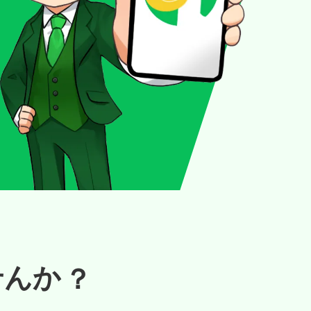
ージを決められた順番・一定の間隔で配信することが
す。
約前後のリマインドメッセージも送信可能です。予約
とができます。
えば「年齢」と「URLクリック率」という2つのデー
きます。配信の開始は友だち追加時以外にも商品購入
プすることもでき、分割払いと
の事前決済にも対応しています。
:1チャット以外にも友だち追加時や予約受付時など
をかけ合わせれば、どの年代が反応率が高いのかを知
やボタンタップ時などさまざまなトリガーを設定する
す。
々なトリガーで予約の受け取りが可能です。
ことができ、よりターゲットに刺さる情報発信を行う
とができます。
が出来ます。
あいさつメッセージ
URL分析
？
せんか
友だち追加時にメッセージを送信