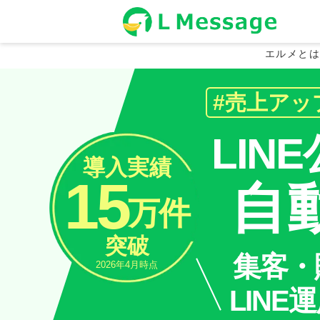
一斉配信・予
サロン・面談
単品商品
タグ管理
スタッフ管理
エルメと
#売上アッ
LIN
導入実績
15
自
万件
LINE上で簡単に予約の
様々な属性の組合せで顧
友だち全員に一括してメ
Googleカレンダー連携搭
LINE上でスムーズな商品
突破
誤配信や誤操作のミスを
より精度の高いデータ分
メッセージ配信以外のア
購入者のみのアクション
集客・
スタッフの役割ごとに機
2026年4月時点
美容室やマッサージ、1:1の打
LIN
友だちをタグで管理できる機能
友だち全員や特定の友だちを絞
です。
単品商品の販売が可能な機能で
複数のスタッフの追加・管理が
関心、お悩みなど自由に作成で