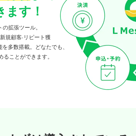
きます！
ウントの拡張ツール。
、新規顧客‧リピート獲
能を多数搭載。どなたで
も、
始めることができます。