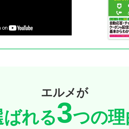
エルメが
3
選ばれる
つの理