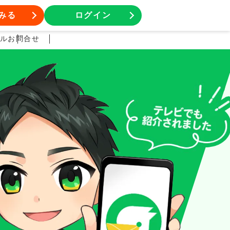
ステップ配信
レッスン予約
クロス分析
通知設定
みる
ログイン
ル
お問合せ
スクール形式の予約を簡単管理
様々な属性の組合せで顧客を分析
一定の間隔で自動メッセージ配信ができます
済が完結
予約時の事前決済も対応
スマホやPCから通知受け取り
より精度の高いデータ分析が可能
メッセージ配信以外のアクションも設定可能
定にも対応
予約や決済など細かな動きも見逃さない
ガや料理教室やパソコンスクールなどあらかじめ決ま
だちの2つ以上の情報を組合せてデータ分析を行う機
テップ配信を利用すると、事前に準備しておいたメッ
予め設定した間隔で継続して料
た時間枠の予約を管理できます。
用アプリ・パソコン・Chatworkから通知を受け取る
です。