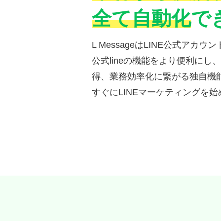
全て⾃動化
で
L MessageはLINE公式アカ
公式lineの機能をより便利にし
得、業務効率化に繋がる独⾃機
すぐにLINEマーケティングを