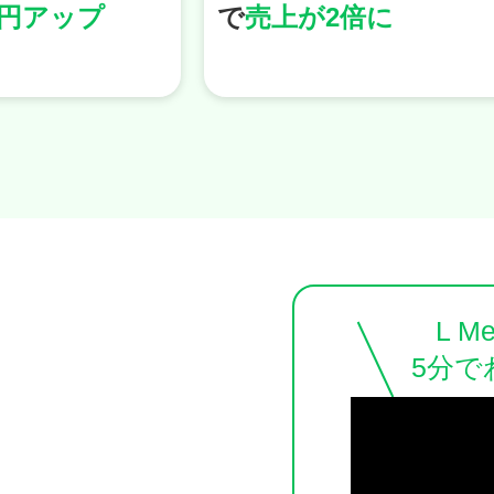
倍に
35万円の売上達成
L M
5分で