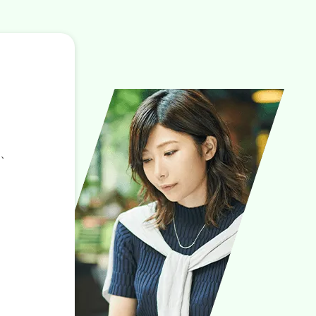
メッセージの配信数、開封数が分かる
メッセージ以外にも様々なアクションが設定
URLタップの有無でアクション設定が可能
可能
RL分析では、配信数に対してどのくらいの友だちが
だち登録をした人に対して様々なアクションが行える
RLをタップしたのかを把握することができます。
能です。
た、URLが含まれているメッセージに限りメッセージ
ッセージの送信だけでなくタグ付け、友だち情報の付
開封数の確認も可能です。
、リッチメニューの表示、などなど様々なアクション
、
設定できます。